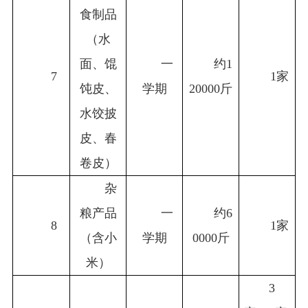
食制品
（水
面、馄
一
约1
7
1
家
饨皮、
学期
20000斤
水饺披
皮、春
卷皮）
杂
粮产品
一
约6
8
1
家
（含小
学期
0000斤
米）
3