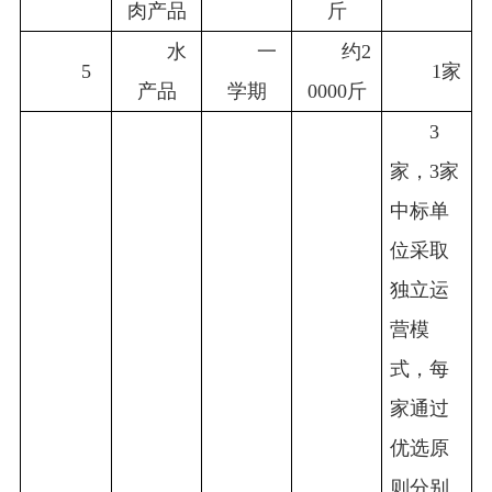
肉产品
斤
水
一
约2
5
1
家
产品
学期
0000斤
3
家，3家
中标单
位采取
独立运
营模
式，每
家通过
优选原
则分别