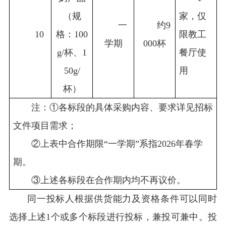
（规
家，仅
一
约9
10
格：100
限教工
学期
000杯
g/杯、1
餐厅使
50g/
用
杯）
注：
①
各标段的具体采购内容、要求详见招标
文件项目需求；
②
上表中合作期限“一学期”系指
2026
年春学
期。
③
上述各标段在合作期内均不再议价
。
同一投标人根据供货能力及资格条件可以同时
选择上述1个或多个标段进行投标，兼投可兼中。投