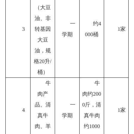
（大豆
油、非
一
约4
3
转基因
1
家
学期
000桶
大豆
油，规
格20升/
桶）
牛
牛
肉产
肉约200
品、清
一
0斤，清
4
1
家
真牛
学期
真牛肉
肉、羊
约1000