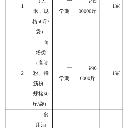
（大
一
约5
1
1
家
米，规
学期
00000斤
格50斤/
袋）
面
粉类
（高筋
一
约6
2
粉、特
1
家
学期
0000斤
筋粉，
规格50
斤/袋）
食
用油