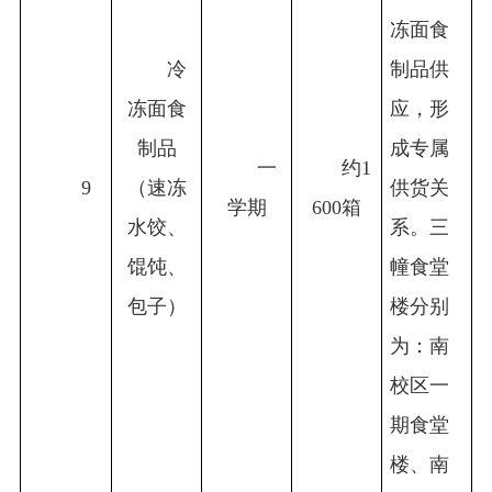
冻面食
冷
制品供
冻面食
应，形
制品
成专属
一
约1
9
（速冻
供货关
学期
600箱
水饺、
系。三
馄饨、
幢食堂
包子）
楼分别
为：南
校区一
期食堂
楼、南