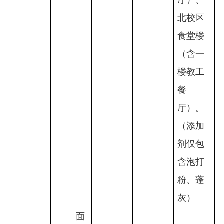
厅）、
北校区
食堂楼
（含一
楼教工
餐
厅）。
（添加
剂仅包
含泡打
粉、蓬
灰）
面