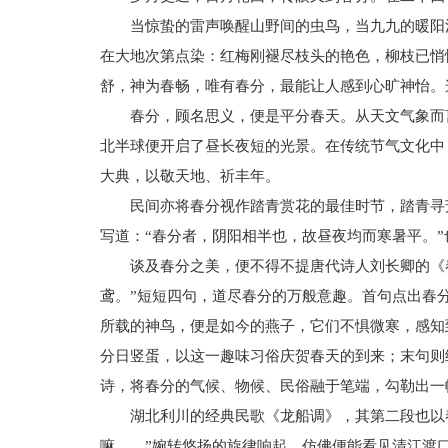
当惊蛰的雷声唤醒山野间的虫鸟，当九九的暖阳
在大地次第点染：红梅刚褪尽枝头的艳色，柳枝已悄
舒，神为春畅，唯有春分，最能让人感到心旷神怡。
春分，顾名思义，便是平分春天。从天文气象而
北半球便开启了昼长夜短的光景。在传统节气文化中
大典，以敬天地、祈丰年。
民间亦将春分视作踏青赏花的最佳时节，踏青寻
写道：“春分者，阴阳相半也，故昼夜均而寒暑平。”
谈及春分之美，便不得不提唐代诗人刘长卿的《
鸢。”短短四句，道尽春分的万般意趣。首句点出春
所载的神鸟，便是如今的燕子，它们不惧微寒，感知
分日竖蛋，以这一趣味习俗庆贺春天的到来；末句则
诗，将春分的气候、物候、民俗融于笔端，勾勒出一
湖北利川的经典民歌《龙船调》，其第二段也以
嘛……”婉转悠扬的旋律响起，仿佛便能看见清江渡