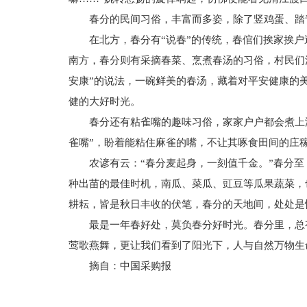
春分的民间习俗，丰富而多姿，除了竖鸡蛋、踏
在北方，春分有“说春”的传统，春倌们挨家挨
南方，春分则有采摘春菜、烹煮春汤的习俗，村民们
安康”的说法，一碗鲜美的春汤，藏着对平安健康的
健的大好时光。
春分还有粘雀嘴的趣味习俗，家家户户都会煮上
雀嘴”，盼着能粘住麻雀的嘴，不让其啄食田间的庄
农谚有云：“春分麦起身，一刻值千金。”春分
种出苗的最佳时机，南瓜、菜瓜、豇豆等瓜果蔬菜，
耕耘，皆是秋日丰收的伏笔，春分的天地间，处处是
最是一年春好处，莫负春分好时光。春分里，总
莺歌燕舞，更让我们看到了阳光下，人与自然万物生
摘自：中国采购报