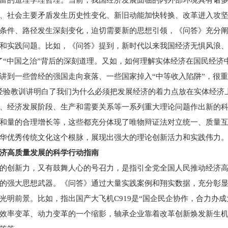
富的道理学理哲理。当前，我国经济发展面临的内外部环境具有诸
、社会主要矛盾发生历史性变化、新旧动能加快转换、改革进入攻
条件、路径发生深刻变化，迫切需要新的思想引领，《问答》充分
和实践问题。比如，《问答》提到，新时代以来我国经济无惧风浪
白了“中国之治”背后的深刻道理。又如，如何理解实体经济在国民经
讲到一些曾经的强国走向衰落、一些国家掉入“中等收入陷阱”，很重
经验教训讲明白了我们为什么必须把发展经济的着力点放在实体经济
、经济发展阶段、生产和需要关系等一系列重大理论问题作出新的
和量的合理增长等，这些都充分体现了唯物辩证法对立统一、质量
华优秀传统文化这个根脉，展现出强大的理论创新活力和实践伟力
济高质量发展的科学行动指南
的创新力，又有鼓舞人心的号召力，是指引全党全国人民推动经济
的强大思想武器。《问答》通过大量实践案例和翔实数据，充分彰
明前景。比如，指出国产大飞机C919是“国企民企协作，合力办成
效率变革、动力变革的一个缩影，轴承企业靠着改革创新焕发新生