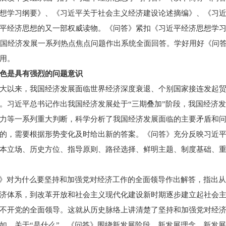
想学习纲要》、《习近平关于社会主义经济建设论述摘编》、《习
平经济思想的又一部权威读物。《问答》紧扣《习近平经济思想学习
我国经济发展一系列热点焦点问题作出系统全面回答。学好用好《问
用。
色是具有强烈的问题意识
大以来，我国经济发展面临世界经济深度衰退、个别国家接连发起
。习近平总书记作出我国经济发展处于“三期叠加”阶段，我国经济
力等一系列重大判断，科学分析了我国经济发展面临的主要矛盾和
的，需要根据形势变化及时给出新的答案。《问答》充分反映习近
本立场、历史方位、指导原则、路径选择、鲜明主题、制度基础、
答》对为什么要坚持和加强党对经济工作的全面领导作出解答，指出
济体系，到改革开放和社会主义现代化建设新时期逐步建立起社会
不开党的全面领导。这就从历史脉络上讲清楚了坚持和加强党对经
如，关于“是什么”，《问答》围绕新发展阶段、新发展理念、新发