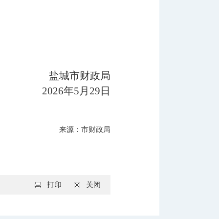
盐城
市财政局
202
6
年
5
月
29
日
来源：市财政局
打印
关闭