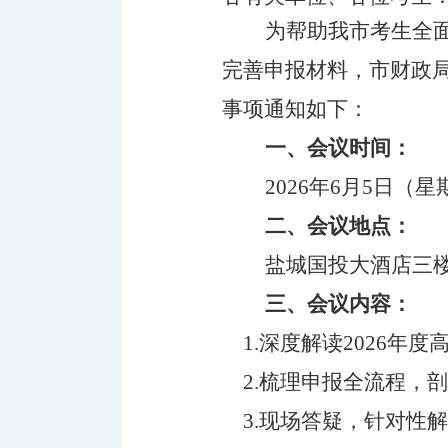
为帮助我市考生全
完善申报材料，市财政局
事项通知如下：
一、
会议
时间
：
202
6
年
6
月
5
日（星
二、
会议
地点
：
盐城国投大酒店三
三、
会议
内容：
1.深度解读2026
2.梳理申报全流程，
3.现场答疑，针对性